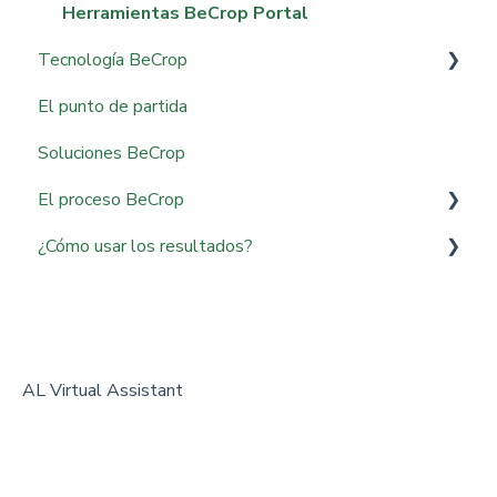
Herramientas BeCrop Portal
Tecnología BeCrop
El punto de partida
Tecnología BeCrop
Soluciones BeCrop
El proceso BeCrop
¿Cómo usar los resultados?
Muestreo y envío
Resultados BeCrop: La calidad del suelo
Resultados BeCrop: Salud
Resultados BeCrop: Nutrición
AL Virtual Assistant